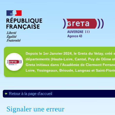
Depuis le 1er Janvier 2024, le Greta du Velay, créé 
départements (Haute-Loire, Cantal, Puy de Dôme et
Greta initiaux dans l’Académie de Clermont Ferrand
Loire, Yssingeaux, Brioude, Langeac et Saint-Flori
Retour à la page d'accueil
Signaler une erreur