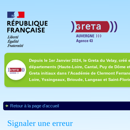
Depuis le 1er Janvier 2024, le Greta du Velay, créé 
départements (Haute-Loire, Cantal, Puy de Dôme et
Greta initiaux dans l’Académie de Clermont Ferrand
Loire, Yssingeaux, Brioude, Langeac et Saint-Flori
Retour à la page d'accueil
Signaler une erreur