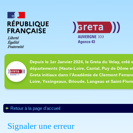
Depuis le 1er Janvier 2024, le Greta du Velay, créé 
départements (Haute-Loire, Cantal, Puy de Dôme et
Greta initiaux dans l’Académie de Clermont Ferrand
Loire, Yssingeaux, Brioude, Langeac et Saint-Flori
Retour à la page d'accueil
Signaler une erreur