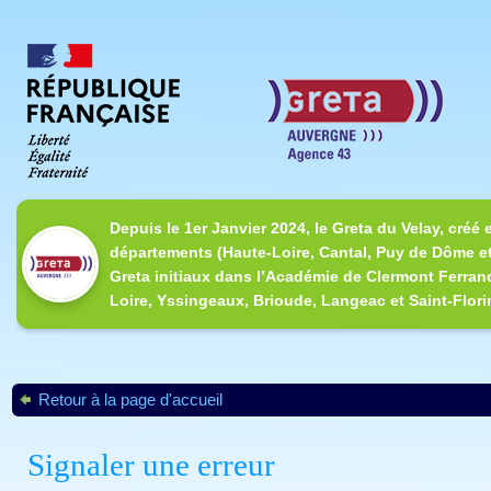
Depuis le 1er Janvier 2024, le Greta du Velay, créé 
départements (Haute-Loire, Cantal, Puy de Dôme et
Greta initiaux dans l’Académie de Clermont Ferrand
Loire, Yssingeaux, Brioude, Langeac et Saint-Flori
Retour à la page d'accueil
Signaler une erreur