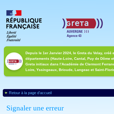
Depuis le 1er Janvier 2024, le Greta du Velay, créé 
départements (Haute-Loire, Cantal, Puy de Dôme et
Greta initiaux dans l’Académie de Clermont Ferrand
Loire, Yssingeaux, Brioude, Langeac et Saint-Flori
Retour à la page d'accueil
Signaler une erreur