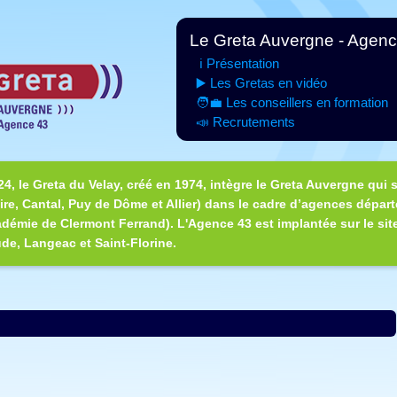
Le Greta Auvergne - Agen
ℹ️ Présentation
▶️ Les Gretas en vidéo
🧑‍💼 Les conseillers en formation
📣 Recrutements
24, le Greta du Velay, créé en 1974, intègre le Greta Auvergne qui s
re, Cantal, Puy de Dôme et Allier) dans le cadre d’agences dépar
adémie de Clermont Ferrand). L'Agence 43 est implantée sur le sit
de, Langeac et Saint-Florine.