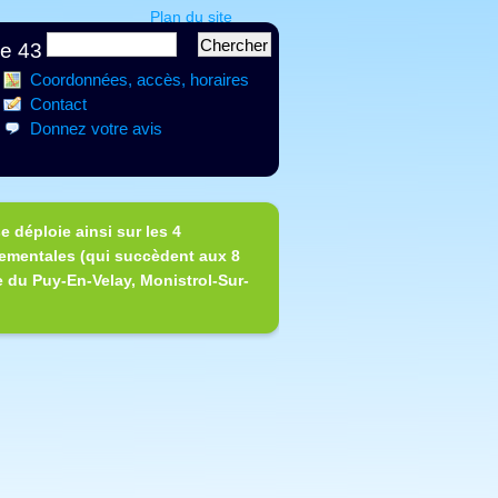
Plan du site
ce 43
Coordonnées, accès, horaires
Contact
Donnez votre avis
e déploie ainsi sur les 4
tementales (qui succèdent aux 8
e du Puy-En-Velay, Monistrol-Sur-