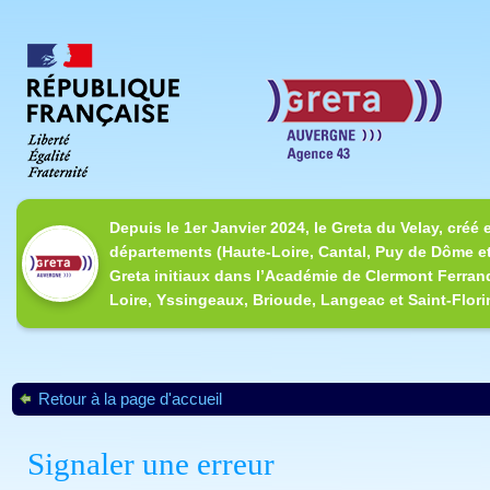
Depuis le 1er Janvier 2024, le Greta du Velay, créé 
départements (Haute-Loire, Cantal, Puy de Dôme et
Greta initiaux dans l’Académie de Clermont Ferrand
Loire, Yssingeaux, Brioude, Langeac et Saint-Flori
Retour à la page d'accueil
Signaler une erreur