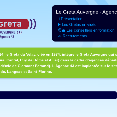
Le Greta Auvergne - Agen
ℹ️ Présentation
▶️ Les Gretas en vidéo
🧑‍💼 Les conseillers en formation
📣 Recrutements
24, le Greta du Velay, créé en 1974, intègre le Greta Auvergne qui s
re, Cantal, Puy de Dôme et Allier) dans le cadre d’agences dépar
adémie de Clermont Ferrand). L'Agence 43 est implantée sur le sit
de, Langeac et Saint-Florine.