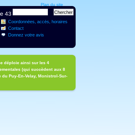
Plan du site
ce 43
Coordonnées, accès, horaires
Contact
Donnez votre avis
e déploie ainsi sur les 4
tementales (qui succèdent aux 8
e du Puy-En-Velay, Monistrol-Sur-