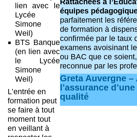
Rattachées à l’Éducat
lien avec le
équipes pédagogique
Lycée
parfaitement les référe
Simone
de formation à dispens
Weil)
confirmée par le taux 
BTS Banque
examens avoisinant l
(en lien avec
ou BAC que ce soient,
le Lycée
reconnue par les profe
Simone
Greta Auvergne –
Weil)
l’assurance d’une
L’entrée en
qualité
formation peut
se faire à tout
moment tout
en veillant à