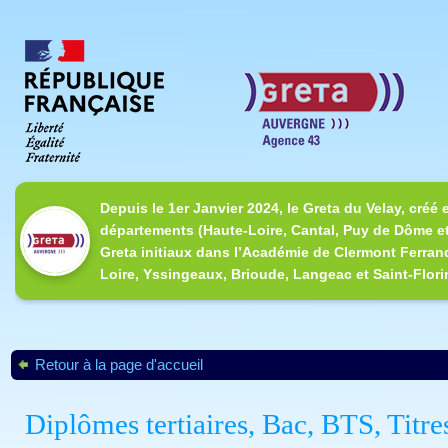
Depuis le 1er Janvier 2024, le Greta du Velay, créé 
départements (Haute-Loire, Cantal, Puy de Dôme et
Greta initiaux dans l’Académie de Clermont Ferrand
Loire, Yssingeaux, Brioude, Langeac et Saint-Flori
Retour à la page d'accueil
Diplômes tertiaires, Bac, BTS, Titre